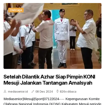
Olahraga
Setelah Dilantik Azhar Siap Pimpin KONI
Mesuji Jalankan Tantangan Amalsyah
mediasenior.id
08 Des 2024
826x dibaca
Mediasenior|Mesuji|Sport|07122024---- Kepengurusan Komite
Olahraga Nasional Indonesia (KONI) Kabupaten Mesuji periode