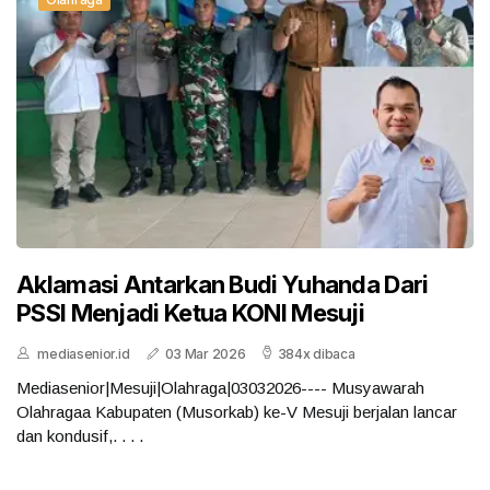
Aklamasi Antarkan Budi Yuhanda Dari
PSSI Menjadi Ketua KONI Mesuji
mediasenior.id
03 Mar 2026
384x dibaca
Mediasenior|Mesuji|Olahraga|03032026---- Musyawarah
Olahragaa Kabupaten (Musorkab) ke-V Mesuji berjalan lancar
dan kondusif,. . . .