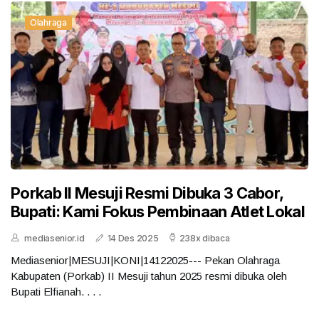
Olahraga
Porkab II Mesuji Resmi Dibuka 3 Cabor,
Bupati: Kami Fokus Pembinaan Atlet Lokal
mediasenior.id
14 Des 2025
238x dibaca
Mediasenior|MESUJI|KONI|14122025--- Pekan Olahraga
Kabupaten (Porkab) II Mesuji tahun 2025 resmi dibuka oleh
Bupati Elfianah. . . .