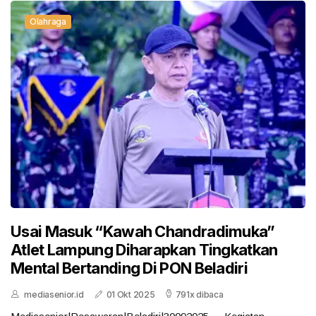
Olahraga
Usai Masuk “Kawah Chandradimuka”
Atlet Lampung Diharapkan Tingkatkan
Mental Bertanding Di PON Beladiri
mediasenior.id
01 Okt 2025
791x dibaca