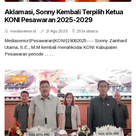
Aklamasi, Sonny Kembali Terpilih Ketua
KONI Pesawaran 2025-2029
mediasenior.id
21 Agu 2025
253x dibaca
Mediasenior|Pesawaran|KONI|19082025---- Sonny Zainhard
Utama, S.E., M.M kembali menahkodai KONI Kabupaten
Pesawaran periode . . . .
Daerah